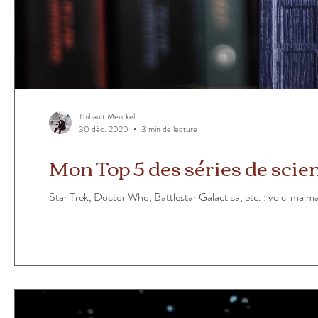
Thibault Merckel
30 déc. 2020
3 min de lecture
Mon Top 5 des séries de scie
Star Trek, Doctor Who, Battlestar Galactica, etc. : voici ma ma