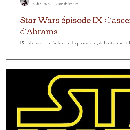
19 déc. 2019
2 min de lecture
Star Wars épisode IX : l’asc
d’Abrams
Rien dans ce film n’a de sens. La preuve que, de bout en bout, 