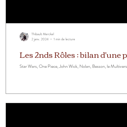
Thibault Merckel
2 janv. 2024
1 min de lecture
Les 2nds Rôles : bilan d'une
Star Wars, One Piece, John Wick, Nolan, Besson, le Multivers.